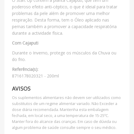
O Start Up contém a planta Cajaputi, que tem um
poderoso efeito anti-céptico, o que é ideial para tratar
problemas da pele além de promover uma melhor
respiração. Desta forma, tem o Óleo aplicado nas
pernas também a promover a capacidade respiratória
durante a actividade física.
Com Cajaputi
Durante o Inverno, protege os músculos da Chuva ou
do frio.
Referência(s):
8716178020321 - 200ml
AVISOS
Os suplementos alimentares não devem ser utilizados como
substitutos de um regime alimentar variado. Não Exceder a
dose diária recomendada. Mantenha esta embalagem
fechada, em local seco, a uma temperatura de 15-25ºC.
Manter fora do alcance das crianças. Em caso de dúvida ou
algum problema de saúde consulte sempre o seu médico.