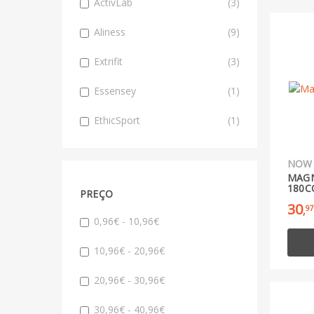
ActivLab
(3)
Aliness
(9)
Extrifit
(3)
Essensey
(1)
EthicSport
(1)
NOW
MAGN
180
PREÇO
30
97
,
0,96€ - 10,96€
10,96€ - 20,96€
20,96€ - 30,96€
30,96€ - 40,96€