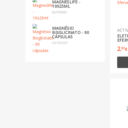
MAGNESLIFE -
10X25ML
NUTREND
MAGNÉSIO
ACTI
BISGLICINATO - 90
ELET
CÁPSULAS
EFER
OSTROVIT
2
97
,
€