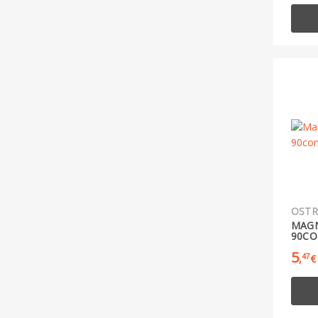
OSTR
MAGN
90C
5
47
,
€