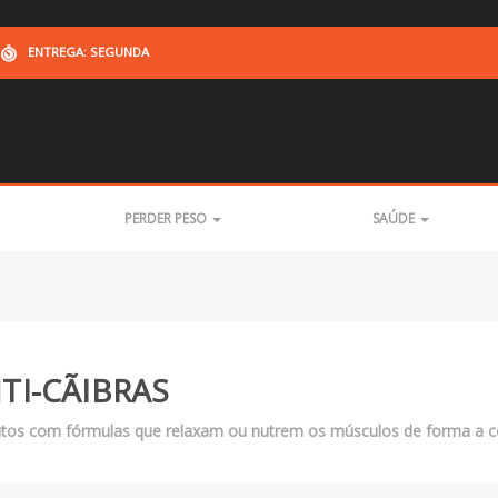
ENTREGA: SEGUNDA
PERDER PESO
SAÚDE
TI-CÃIBRAS
tos com fórmulas que relaxam ou nutrem os músculos de forma a co