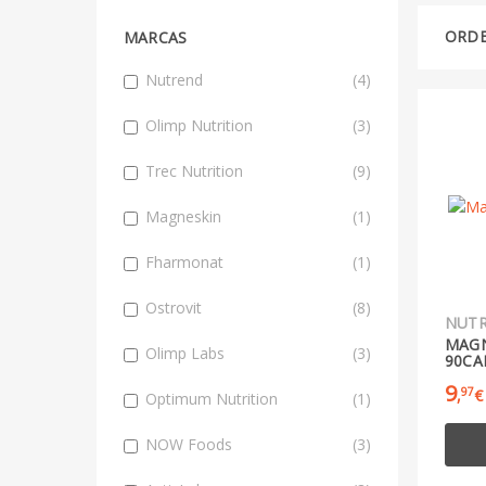
ORDE
MARCAS
Nutrend
(4)
Olimp Nutrition
(3)
Trec Nutrition
(9)
Magneskin
(1)
Fharmonat
(1)
Ostrovit
(8)
NUT
MAGN
Olimp Labs
(3)
90CA
9
97
,
€
Optimum Nutrition
(1)
NOW Foods
(3)