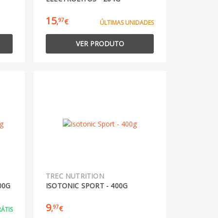
15
97
,
€
ÚLTIMAS UNIDADES
VER PRODUTO
TREC NUTRITION
00G
ISOTONIC SPORT - 400G
9
97
,
€
ÁTIS