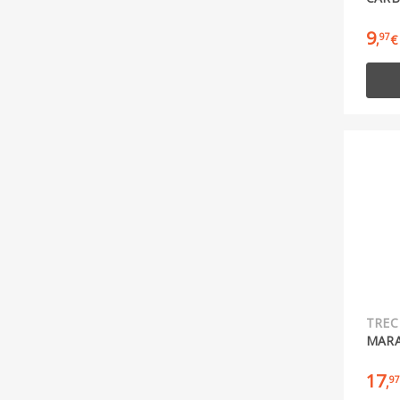
9
97
,
€
TREC
MARA
17
97
,