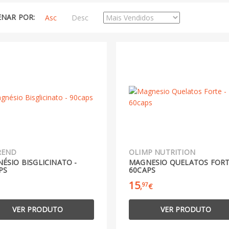
NAR POR:
Asc
Desc
REND
OLIMP NUTRITION
ÉSIO BISGLICINATO -
MAGNESIO QUELATOS FORT
PS
60CAPS
15
97
,
€
VER PRODUTO
VER PRODUTO