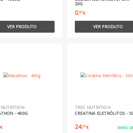
20G
0
97
,
€
VER PRODUTO
VER PRODUTO
 NUTRITION
TREC NUTRITION
THON - 400G
CREATINA ELETRÓLITOS - 5
24
97
€
,
€
ENVIO GR