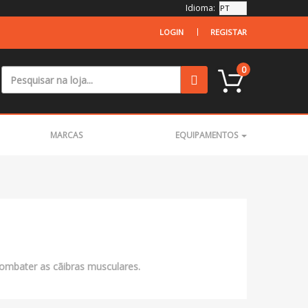
Idioma:
LOGIN
REGISTAR
0
MARCAS
EQUIPAMENTOS
mbater as cãibras musculares.