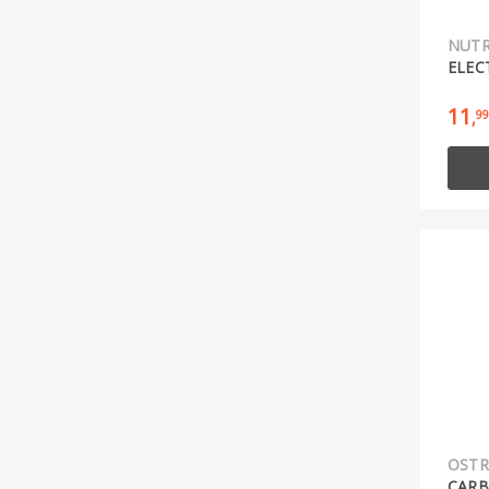
NUT
ELEC
11
99
,
OSTR
CARB