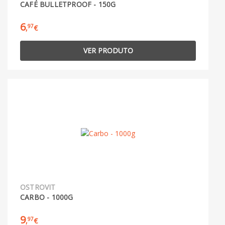
CAFÉ BULLETPROOF - 150G
6
97
,
€
VER PRODUTO
OSTROVIT
CARBO - 1000G
9
97
,
€