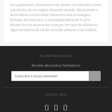
Os suplementos alimentares não devem ser utilizados como
substitutos de um regime alimentar variado. Não Exceder a
dose diária recomendada. Mantenha esta embalagem
fechada, em local seco, a uma temperatura de 15-25ºC.
Manter fora do alcance das crianças. Em caso de dúvida ou
algum problema de saúde consulte sempre o seu médico.
ACOMPANHA-NOS
Recebe descontos fantásticos
SEGUE-NOS