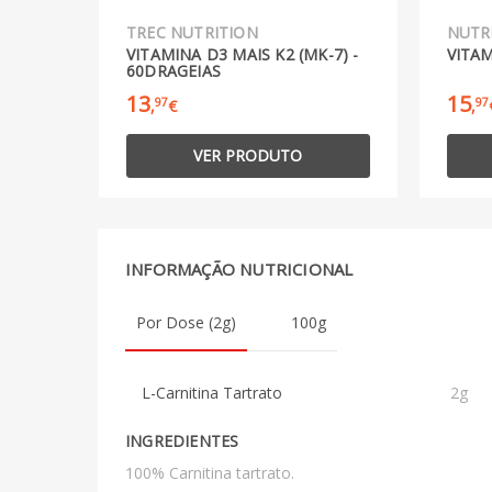
TREC NUTRITION
NUTR
VITAMINA D3 MAIS K2 (MK-7) -
VITAM
60DRAGEIAS
13
15
97
97
,
€
,
VER PRODUTO
INFORMAÇÃO NUTRICIONAL
Por Dose (2g)
100g
L-Carnitina Tartrato
2g
INGREDIENTES
100% Carnitina tartrato.