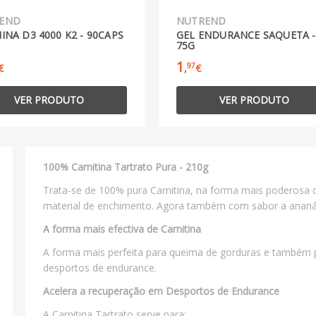
END
NUTREND
INA D3 4000 K2 - 90CAPS
GEL ENDURANCE SAQUETA -
75G
1
97
€
,
€
VER PRODUTO
VER PRODUTO
100% Carnitina Tartrato Pura - 210g
Trata-se de 100% pura Carnitina, na forma mais poderosa d
material de enchimento. Agora também com sabor a ananá
A forma mais efectiva de Carnitina
A forma mais perfeita para queima de gorduras e também 
desportos de endurance.
Acelera a recuperação em Desportos de Endurance
A Carnitina Tartrato serve para: