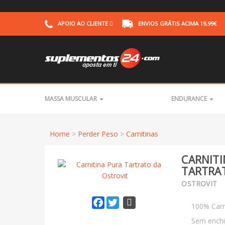
APOIO AO CLIENTE
ENVIOS GRÁTIS
ACIMA 19,99€
MASSA MUSCULAR
ENDURANCE
Home
>
Perder Peso
>
Carnitinas
CARNITI
TARTRAT
OSTROVIT
Facebook
Twitter
100% Carni
Sem enchi