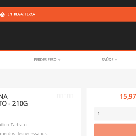
ENTREGA: TERÇA
PERDER PESO
SAÚDE
NA
15,9
O - 210G
1
tina Tartrato;
mentos desnecessários;