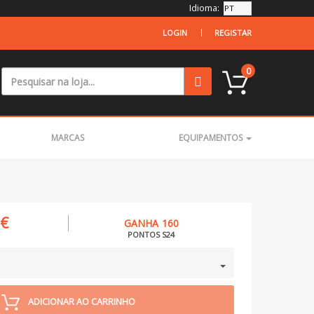
Idioma:
LOGIN
REGISTAR
0
MARCAS
EQUIPAMENTOS
7€
GANHA 160
PONTOS S24
ADICIONAR AO CARRINHO