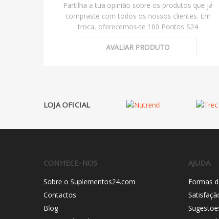
Partilha a tua opinião sobre os produtos que já
compraste com todos os nossos clientes. Em
troca, oferecemos-te 100 Pontos S24
AVALIAR PRODUTO
LOJA OFICIAL
CONHECE-NOS
AJUDA
Sobre o Suplementos24.com
Formas d
Contactos
Satisfaçã
Blog
Sugestõe