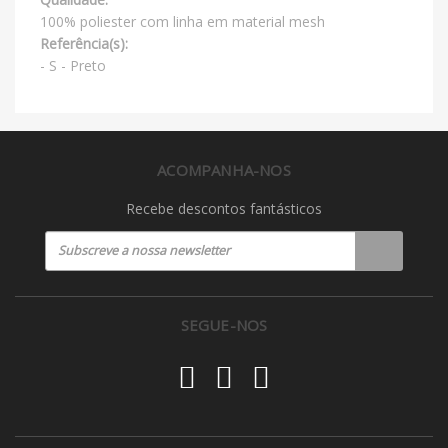
100% poliester com linha em material mesh
Referência(s):
- S - Preto
ACOMPANHA-NOS
Recebe descontos fantásticos
SEGUE-NOS