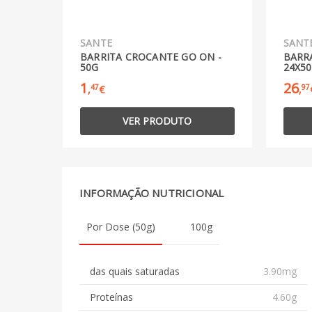
SANTE
SANT
BARRITA CROCANTE GO ON -
BARR
50G
24X5
1
26
47
97
,
€
,
VER PRODUTO
INFORMAÇÃO NUTRICIONAL
Por Dose (50g)
100g
das quais saturadas
3.90mg
Proteínas
4.60g