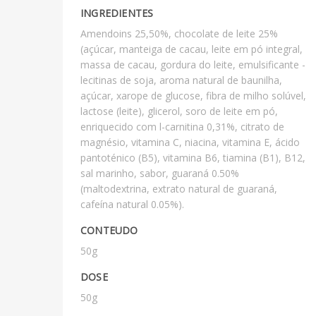
INGREDIENTES
Amendoins 25,50%, chocolate de leite 25%
(açúcar, manteiga de cacau, leite em pó integral,
massa de cacau, gordura do leite, emulsificante -
lecitinas de soja, aroma natural de baunilha,
açúcar, xarope de glucose, fibra de milho solúvel,
lactose (leite), glicerol, soro de leite em pó,
enriquecido com l-carnitina 0,31%, citrato de
magnésio, vitamina C, niacina, vitamina E, ácido
pantoténico (B5), vitamina B6, tiamina (B1), B12,
sal marinho, sabor, guaraná 0.50%
(maltodextrina, extrato natural de guaraná,
cafeína natural 0.05%).
CONTEUDO
50g
DOSE
50g