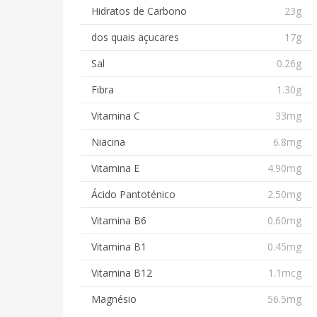
Hidratos de Carbono
23g
dos quais açucares
17g
Sal
0.26g
Fibra
1.30g
Vitamina C
33mg
Niacina
6.8mg
Vitamina E
4.90mg
Ácido Pantoténico
2.50mg
Vitamina B6
0.60mg
Vitamina B1
0.45mg
Vitamina B12
1.1mcg
Magnésio
56.5mg