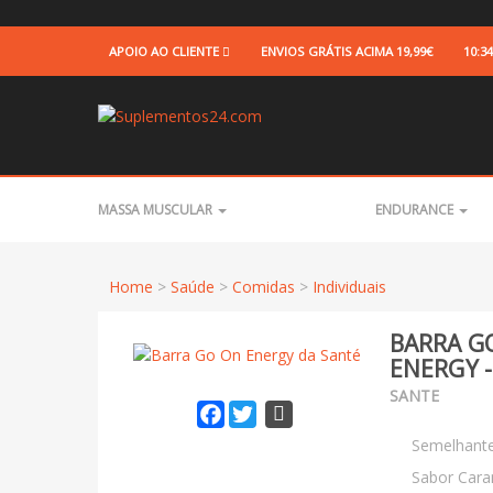
APOIO AO CLIENTE
ENVIOS GRÁTIS
ACIMA 19,99€
10:34
MASSA MUSCULAR
ENDURANCE
Home
>
Saúde
>
Comidas
>
Individuais
BARRA G
ENERGY -
SANTE
Facebook
Twitter
Semelhante
Sabor Car