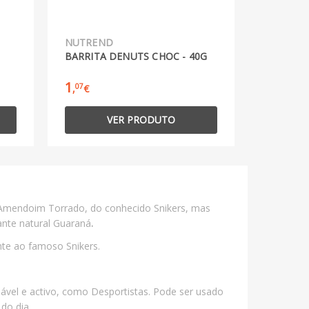
NUTREND
BARRITA DENUTS CHOC - 40G
1
07
,
€
VER PRODUTO
m Amendoim Torrado, do conhecido Snikers, mas
ante natural Guaraná
.
ente ao famoso Snikers.
dável e activo, como Desportistas. Pode ser usado
 do dia.