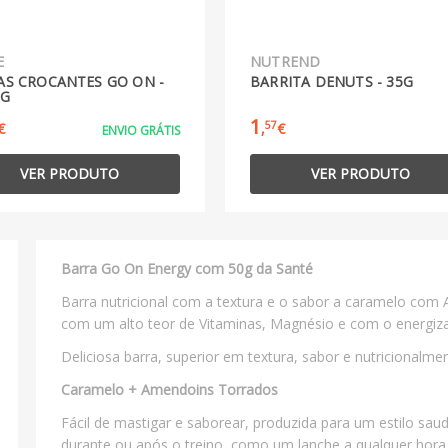
E
NUTREND
AS CROCANTES GO ON -
BARRITA DENUTS - 35G
0G
1
57
€
,
€
ENVIO GRÁTIS
VER PRODUTO
VER PRODUTO
Barra Go On Energy com 50g da Santé
Barra nutricional com a textura e o sabor a caramelo co
com um alto teor de Vitaminas, Magnésio e com o energiz
Deliciosa barra, superior em textura, sabor e nutricionalm
Caramelo + Amendoins Torrados
Fácil de mastigar e saborear, produzida para um estilo sau
durante ou após o treino, como um lanche a qualquer hora