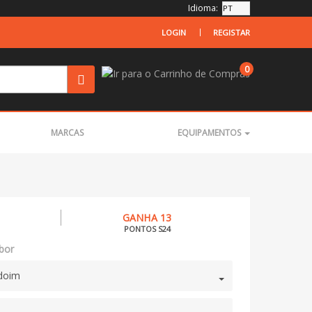
Idioma:
LOGIN
REGISTAR
0
MARCAS
EQUIPAMENTOS
GANHA 13
PONTOS S24
bor
doim