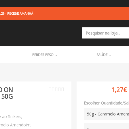
:25
-
RECEBE AMANHÃ
PERDER PESO
SAÚDE
O ON
1,27€
 50G
Escolher Quantidade/Sa
50g - Caramelo Amen
 ao Snikers;
amelo Amendoim;